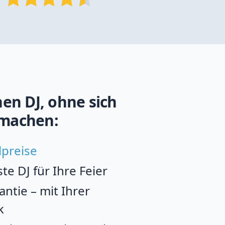
en DJ, ohne sich
machen:
lpreise
e DJ für Ihre Feier
ntie – mit Ihrer
k