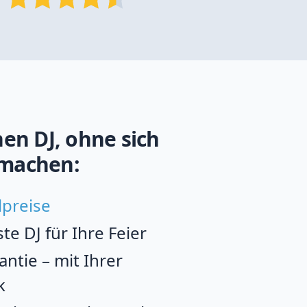
en DJ, ohne sich
machen:
lpreise
e DJ für Ihre Feier
ntie – mit Ihrer
k