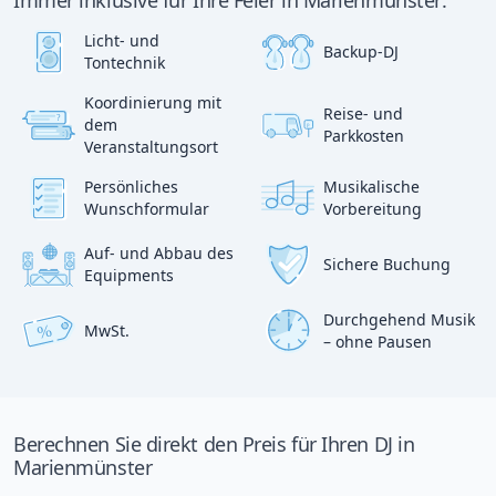
Immer inklusive für Ihre Feier in Marienmünster:
Licht- und
Backup-DJ
Tontechnik
Koordinierung mit
Reise- und
?
dem
p
Parkkosten
:)
Veranstaltungsort
Persönliches
Musikalische
Wunschformular
Vorbereitung
Auf- und Abbau des
Sichere Buchung
Equipments
Durchgehend Musik
MwSt.
%
– ohne Pausen
Berechnen Sie direkt den Preis für Ihren DJ in
Marienmünster