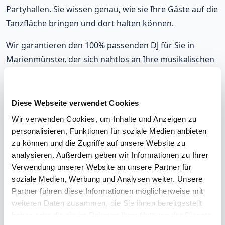
Partyhallen. Sie wissen genau, wie sie Ihre Gäste auf die
Tanzfläche bringen und dort halten können.
Wir garantieren den 100% passenden DJ für Sie in
Marienmünster, der sich nahtlos an Ihre musikalischen
Vorlieben und die Stimmung auf Ihrer Party anpasst.
Mit unseren DJs, die in Marienmünster auflegen,
werden Sie immer richtig liegen.
Diese Webseite verwendet Cookies
Wir verwenden Cookies, um Inhalte und Anzeigen zu
Unsere DJs gehören zu den meistgebuchten in
personalisieren, Funktionen für soziale Medien anbieten
Marienmünster, mit einer durchschnittlichen
zu können und die Zugriffe auf unsere Website zu
Bewertung von 9,2. Und im unwahrscheinlichen Fall,
analysieren. Außerdem geben wir Informationen zu Ihrer
dass Sie mit Ihrem DJ nicht zufrieden sind? Erhalten Sie
Verwendung unserer Website an unsere Partner für
Ihr Geld zurück.
soziale Medien, Werbung und Analysen weiter. Unsere
Partner führen diese Informationen möglicherweise mit
weiteren Daten zusammen, die Sie ihnen bereitgestellt
haben oder die sie im Rahmen Ihrer Nutzung der Dienste