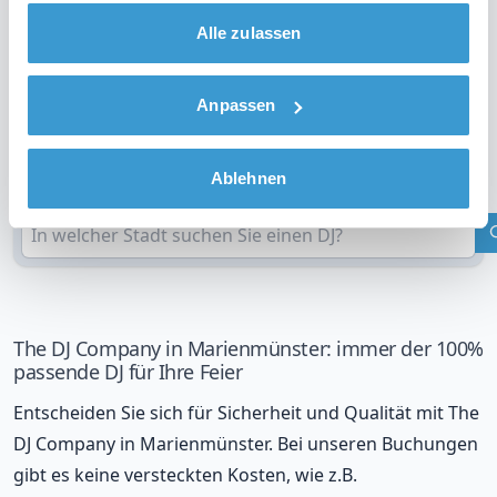
gesammelt haben.
Sehen Sie sich das Video über unsere Arbeitsweise
Alle zulassen
an
Anpassen
DJ in Ihrer Region?
Überprüfen Sie Ihren Standort
Ablehnen
The DJ Company in Marienmünster: immer der 100%
passende DJ für Ihre Feier
Entscheiden Sie sich für Sicherheit und Qualität mit The
DJ Company in Marienmünster. Bei unseren Buchungen
gibt es keine versteckten Kosten, wie z.B.