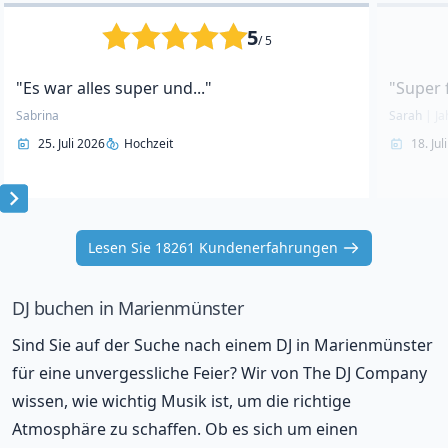
5
/ 5
"Es war alles super und..."
"Super 
Sabrina
Sarah
|
Ja
25. Juli 2026
Hochzeit
18. Jul
Item
1
Lesen Sie 18261 Kundenerfahrungen
of
10
DJ buchen in Marienmünster
Sind Sie auf der Suche nach einem DJ in Marienmünster
für eine unvergessliche Feier? Wir von The DJ Company
wissen, wie wichtig Musik ist, um die richtige
Atmosphäre zu schaffen. Ob es sich um einen