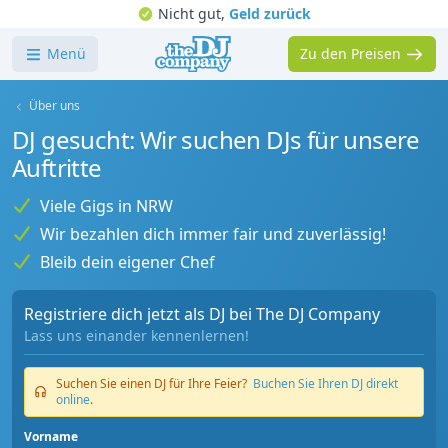
Nicht gut,
Geld zurück
Menü
Zu den Preisen
Über uns
DJ gesucht: Wir suchen DJs für unsere
Auftritte
Viele Gigs in NRW
Wir bezahlen dich immer fair und zuverlässig!
Bleib dein eigener Chef
Registriere dich jetzt als DJ bei The DJ Company
Lass uns einander kennenlernen!
Suchen Sie einen DJ für Ihre Feier?
Buchen Sie Ihren DJ direkt
online
.
Vorname