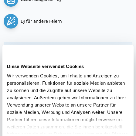
DJ für andere Feiern
Die besten Feiern und Kunden
Von traumhaften Hochzeiten bis hin zu
unvergesslichen Geburtstagen
Diese Webseite verwendet Cookies
Wir verwenden Cookies, um Inhalte und Anzeigen zu
personalisieren, Funktionen für soziale Medien anbieten
Verwalte und plane deine DJ-Buchungen selbst
zu können und die Zugriffe auf unsere Website zu
Plane deine DJ-Buchungen online
analysieren. Außerdem geben wir Informationen zu Ihrer
Verwendung unserer Website an unsere Partner für
soziale Medien, Werbung und Analysen weiter. Unsere
Wir übernehmen die komplette Organisation für
Partner führen diese Informationen möglicherweise mit
dich!
weiteren Daten zusammen, die Sie ihnen bereitgestellt
Von der Rechnungsstellung bis zum Kontakt mit
haben oder die sie im Rahmen Ihrer Nutzung der Dienste
dem Veranstaltungsort