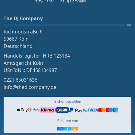
Party-Planer
| The DJ Company
The DJ Company
Richmodstraße 6
50667 Köln
Deutschland
Handelsregister: HRB 123134
Amtsgericht Köln
USt-IdNr.: DE458104987
0221 65031636
info@thedjcompany.de
Sicher bezahlen
Bekannt von