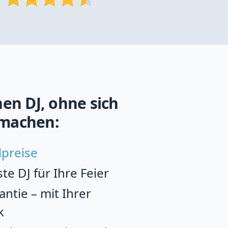
en DJ, ohne sich
machen:
lpreise
e DJ für Ihre Feier
ntie – mit Ihrer
k