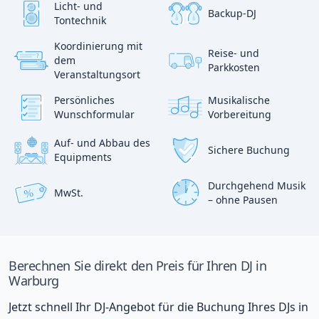
Licht- und
Backup-DJ
Tontechnik
Koordinierung mit
Reise- und
?
dem
p
Parkkosten
:)
Veranstaltungsort
Persönliches
Musikalische
Wunschformular
Vorbereitung
Auf- und Abbau des
Sichere Buchung
Equipments
Durchgehend Musik
MwSt.
%
– ohne Pausen
Berechnen Sie direkt den Preis für Ihren DJ in
Warburg
Jetzt schnell Ihr DJ-Angebot für die Buchung Ihres DJs in