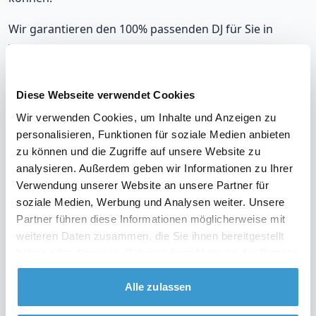
Wir garantieren den 100% passenden DJ für Sie in
Warburg, der sich nahtlos an Ihre musikalischen
Vorlieben und die Stimmung auf Ihrer Party anpasst.
Mit unseren DJs, die in Warburg auflegen, werden Sie
Diese Webseite verwendet Cookies
immer richtig liegen.
Wir verwenden Cookies, um Inhalte und Anzeigen zu
personalisieren, Funktionen für soziale Medien anbieten
Unsere DJs gehören zu den meistgebuchten in
zu können und die Zugriffe auf unsere Website zu
Warburg, mit einer durchschnittlichen Bewertung von
analysieren. Außerdem geben wir Informationen zu Ihrer
9,2. Und im unwahrscheinlichen Fall, dass Sie mit Ihrem
Verwendung unserer Website an unsere Partner für
DJ nicht zufrieden sind? Erhalten Sie Ihr Geld zurück.
soziale Medien, Werbung und Analysen weiter. Unsere
Partner führen diese Informationen möglicherweise mit
weiteren Daten zusammen, die Sie ihnen bereitgestellt
haben oder die sie im Rahmen Ihrer Nutzung der Dienste
Sehen Sie sich das Video über unsere Arbeitsweise
gesammelt haben.
an
Alle zulassen