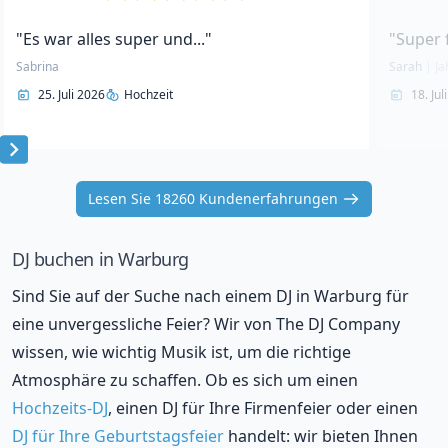
"Es war alles super und..."
"Super 
Sabrina
Sarah
|
Ja
25. Juli 2026
Hochzeit
18. Jul
Item
1
Lesen Sie 18260 Kundenerfahrungen
of
10
DJ buchen in Warburg
Sind Sie auf der Suche nach einem DJ in Warburg für
eine unvergessliche Feier? Wir von The DJ Company
wissen, wie wichtig Musik ist, um die richtige
Atmosphäre zu schaffen. Ob es sich um einen
Hochzeits-DJ
, einen DJ für Ihre Firmenfeier oder einen
DJ für Ihre Geburtstagsfeier
handelt: wir bieten Ihnen