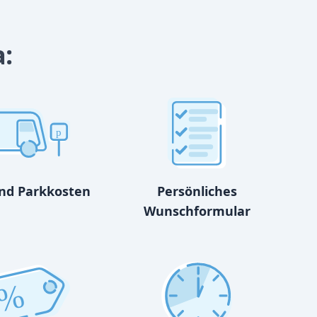
a:
p
und Parkkosten
Persönliches
Wunschformular
%