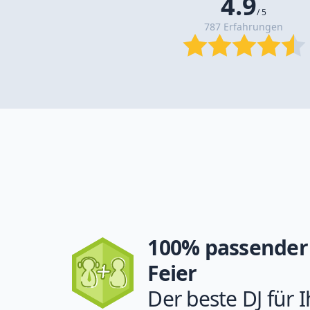
4.9
/ 5
787 Erfahrungen
100% passender 
Feier
Der beste DJ für I