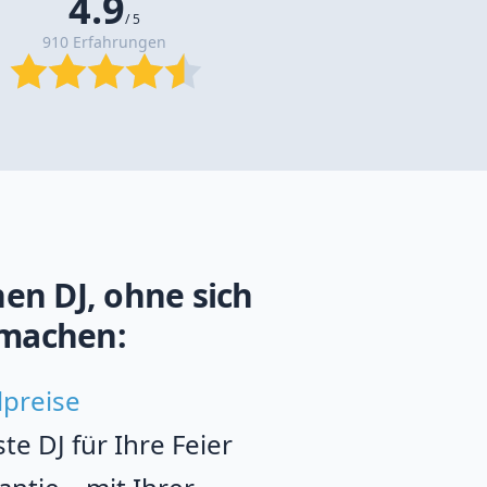
4.9
/ 5
910 Erfahrungen
en DJ, ohne sich
machen:
lpreise
e DJ für Ihre Feier