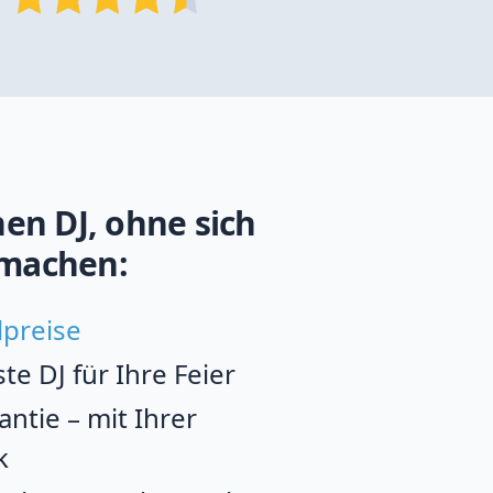
en DJ, ohne sich
machen:
lpreise
e DJ für Ihre Feier
ntie – mit Ihrer
k