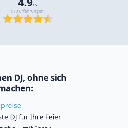
4.9
/ 5
910 Erfahrungen
en DJ, ohne sich
machen:
lpreise
e DJ für Ihre Feier