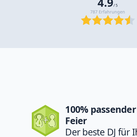
4.9
/ 5
787 Erfahrungen
100% passender 
Feier
Der beste DJ für I