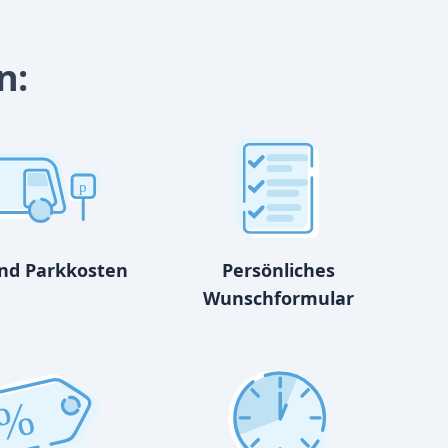
n:
p
und Parkkosten
Persönliches
Wunschformular
%