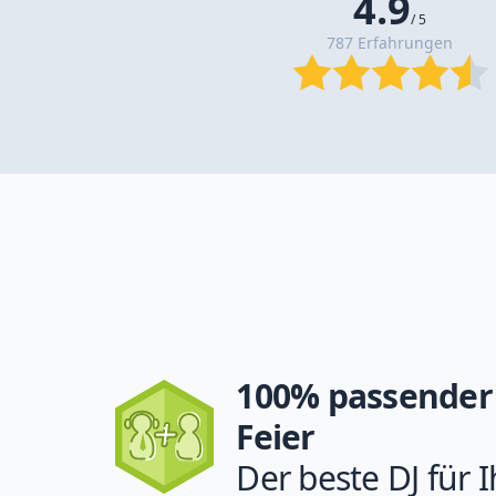
4.9
/ 5
787 Erfahrungen
100% passender 
Feier
Der beste DJ für I