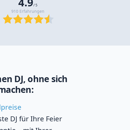
4.9
/ 5
910 Erfahrungen
en DJ, ohne sich
machen:
lpreise
e DJ für Ihre Feier