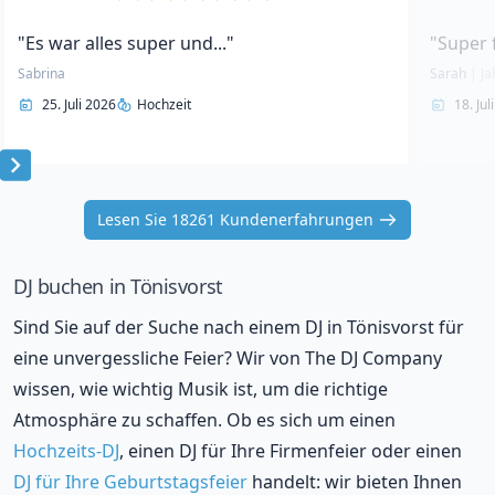
"Es war alles super und..."
"Super 
Sabrina
Sarah
|
Ja
25. Juli 2026
Hochzeit
18. Jul
Item
1
Lesen Sie 18261 Kundenerfahrungen
of
10
DJ buchen in Tönisvorst
Sind Sie auf der Suche nach einem DJ in Tönisvorst für
eine unvergessliche Feier? Wir von The DJ Company
wissen, wie wichtig Musik ist, um die richtige
Atmosphäre zu schaffen. Ob es sich um einen
Hochzeits-DJ
, einen DJ für Ihre Firmenfeier oder einen
DJ für Ihre Geburtstagsfeier
handelt: wir bieten Ihnen