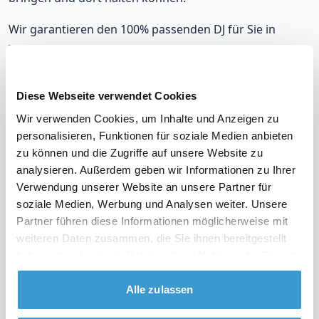
Wir garantieren den 100% passenden DJ für Sie in
Tönisvorst, der sich nahtlos an Ihre musikalischen
Vorlieben und die Stimmung auf Ihrer Party anpasst.
Mit unseren DJs, die in Tönisvorst auflegen, werden Sie
Diese Webseite verwendet Cookies
immer richtig liegen.
Wir verwenden Cookies, um Inhalte und Anzeigen zu
personalisieren, Funktionen für soziale Medien anbieten
Unsere DJs gehören zu den meistgebuchten in
zu können und die Zugriffe auf unsere Website zu
Tönisvorst, mit einer durchschnittlichen Bewertung von
analysieren. Außerdem geben wir Informationen zu Ihrer
9,2. Und im unwahrscheinlichen Fall, dass Sie mit Ihrem
Verwendung unserer Website an unsere Partner für
DJ nicht zufrieden sind? Erhalten Sie Ihr Geld zurück.
soziale Medien, Werbung und Analysen weiter. Unsere
Partner führen diese Informationen möglicherweise mit
weiteren Daten zusammen, die Sie ihnen bereitgestellt
haben oder die sie im Rahmen Ihrer Nutzung der Dienste
Sehen Sie sich das Video über unsere Arbeitsweise
gesammelt haben.
an
Alle zulassen