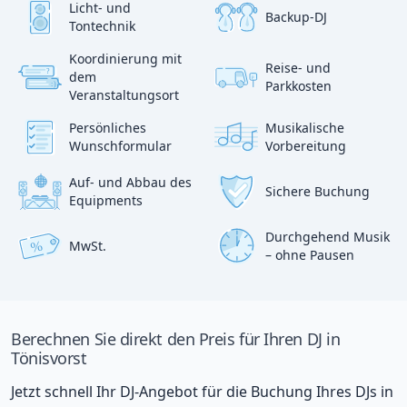
Licht- und
Backup-DJ
Tontechnik
Koordinierung mit
Reise- und
?
dem
p
Parkkosten
:)
Veranstaltungsort
Persönliches
Musikalische
Wunschformular
Vorbereitung
Auf- und Abbau des
Sichere Buchung
Equipments
Durchgehend Musik
MwSt.
%
– ohne Pausen
Berechnen Sie direkt den Preis für Ihren DJ in
Tönisvorst
Jetzt schnell Ihr DJ-Angebot für die Buchung Ihres DJs in