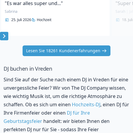
"Es war alles super und..."
"Super 
Sabrina
Sarah
|
Ja
25. Juli 2026
Hochzeit
18. Jul
Item
1
Lesen Sie 18261 Kundenerfahrungen
of
10
DJ buchen in Vreden
Sind Sie auf der Suche nach einem DJ in Vreden für eine
unvergessliche Feier? Wir von The DJ Company wissen,
wie wichtig Musik ist, um die richtige Atmosphäre zu
schaffen. Ob es sich um einen
Hochzeits-DJ
, einen DJ für
Ihre Firmenfeier oder einen
DJ für Ihre
Geburtstagsfeier
handelt: wir bieten Ihnen den
perfekten DJ nur für Sie - sodass Ihre Feier