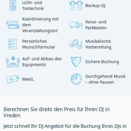
Licht- und
Backup-DJ
Tontechnik
Koordinierung mit
Reise- und
?
dem
p
Parkkosten
:)
Veranstaltungsort
Persönliches
Musikalische
Wunschformular
Vorbereitung
Auf- und Abbau des
Sichere Buchung
Equipments
Durchgehend Musik
MwSt.
%
– ohne Pausen
Berechnen Sie direkt den Preis für Ihren DJ in
Vreden
Jetzt schnell Ihr DJ-Angebot für die Buchung Ihres DJs in