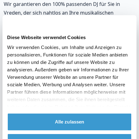
Wir garantieren den 100% passenden DJ für Sie in
Vreden, der sich nahtlos an Ihre musikalischen
Vorlieben und die Stimmung auf Ihrer Party anpasst.
Mit unseren DJs, die in Vreden auflegen, werden Sie
Diese Webseite verwendet Cookies
immer richtig liegen.
Wir verwenden Cookies, um Inhalte und Anzeigen zu
Unsere DJs gehören zu den meistgebuchten in Vreden,
personalisieren, Funktionen für soziale Medien anbieten
mit einer durchschnittlichen Bewertung von 9,2. Und im
zu können und die Zugriffe auf unsere Website zu
unwahrscheinlichen Fall, dass Sie mit Ihrem DJ nicht
analysieren. Außerdem geben wir Informationen zu Ihrer
Verwendung unserer Website an unsere Partner für
zufrieden sind? Erhalten Sie Ihr Geld zurück.
soziale Medien, Werbung und Analysen weiter. Unsere
Partner führen diese Informationen möglicherweise mit
weiteren Daten zusammen, die Sie ihnen bereitgestellt
haben oder die sie im Rahmen Ihrer Nutzung der Dienste
Sehen Sie sich das Video über unsere Arbeitsweise
gesammelt haben.
an
Alle zulassen