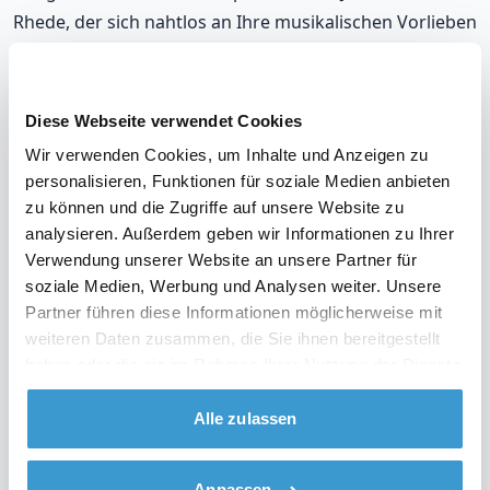
Rhede, der sich nahtlos an Ihre musikalischen Vorlieben
und die Stimmung auf Ihrer Party anpasst. Mit unseren
DJs, die in Rhede auflegen, werden Sie immer richtig
liegen.
Diese Webseite verwendet Cookies
Wir verwenden Cookies, um Inhalte und Anzeigen zu
Unsere DJs gehören zu den meistgebuchten in Rhede,
personalisieren, Funktionen für soziale Medien anbieten
mit einer durchschnittlichen Bewertung von 9,2. Und im
zu können und die Zugriffe auf unsere Website zu
unwahrscheinlichen Fall, dass Sie mit Ihrem DJ nicht
analysieren. Außerdem geben wir Informationen zu Ihrer
zufrieden sind? Erhalten Sie Ihr Geld zurück.
Verwendung unserer Website an unsere Partner für
soziale Medien, Werbung und Analysen weiter. Unsere
Partner führen diese Informationen möglicherweise mit
weiteren Daten zusammen, die Sie ihnen bereitgestellt
Sehen Sie sich das Video über unsere Arbeitsweise
haben oder die sie im Rahmen Ihrer Nutzung der Dienste
an
gesammelt haben.
Alle zulassen
Anpassen