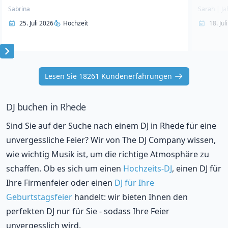
Sabrina
Sarah
|
Ja
25. Juli 2026
Hochzeit
18. Jul
Item
1
Lesen Sie 18261 Kundenerfahrungen
of
10
DJ buchen in Rhede
Sind Sie auf der Suche nach einem DJ in Rhede für eine
unvergessliche Feier? Wir von The DJ Company wissen,
wie wichtig Musik ist, um die richtige Atmosphäre zu
schaffen. Ob es sich um einen
Hochzeits-DJ
, einen DJ für
Ihre Firmenfeier oder einen
DJ für Ihre
Geburtstagsfeier
handelt: wir bieten Ihnen den
perfekten DJ nur für Sie - sodass Ihre Feier
unvergesslich wird.