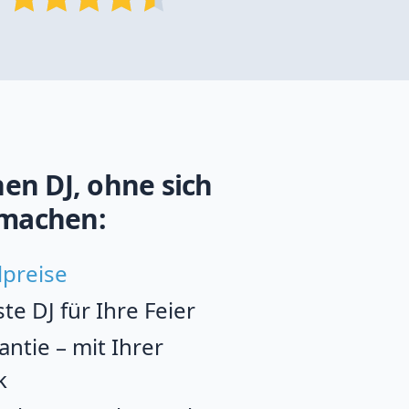
en DJ, ohne sich
machen:
lpreise
e DJ für Ihre Feier
ntie – mit Ihrer
k