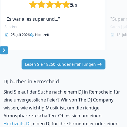
5
/ 5
"Es war alles super und..."
"Super 
Sabrina
Sarah
|
Ja
25. Juli 2026
Hochzeit
18. Jul
Item
1
Lesen Sie 18260 Kundenerfahrungen
of
10
DJ buchen in Remscheid
Sind Sie auf der Suche nach einem DJ in Remscheid für
eine unvergessliche Feier? Wir von The DJ Company
wissen, wie wichtig Musik ist, um die richtige
Atmosphäre zu schaffen. Ob es sich um einen
Hochzeits-DJ
, einen DJ für Ihre Firmenfeier oder einen