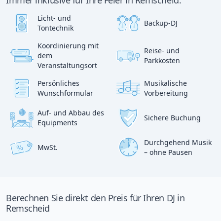
Immer inklusive für Ihre Feier in Remscheid:
Licht- und
Backup-DJ
Tontechnik
Koordinierung mit
Reise- und
?
dem
p
Parkkosten
:)
Veranstaltungsort
Persönliches
Musikalische
Wunschformular
Vorbereitung
Auf- und Abbau des
Sichere Buchung
Equipments
Durchgehend Musik
MwSt.
%
– ohne Pausen
Berechnen Sie direkt den Preis für Ihren DJ in
Remscheid