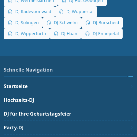
DJ Wermelskirchen
DJ Hückeswagen
DJ Radevormwald
DJ Wuppertal
DJ Solingen
DJ Schwelm
DJ Burscheid
DJ Wipperfürth
DJ Haan
DJ Ennepetal
Schnelle Navigation
Startseite
Hochzeits-DJ
DJ für Ihre Geburtstagsfeier
Party-DJ