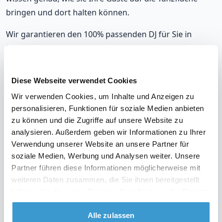
bringen und dort halten können.
Wir garantieren den 100% passenden DJ für Sie in
Remscheid, der sich nahtlos an Ihre musikalischen
Vorlieben und die Stimmung auf Ihrer Party anpasst.
Mit unseren DJs, die in Remscheid auflegen, werden Sie
Diese Webseite verwendet Cookies
immer richtig liegen.
Wir verwenden Cookies, um Inhalte und Anzeigen zu
personalisieren, Funktionen für soziale Medien anbieten
Unsere DJs gehören zu den meistgebuchten in
zu können und die Zugriffe auf unsere Website zu
Remscheid, mit einer durchschnittlichen Bewertung
analysieren. Außerdem geben wir Informationen zu Ihrer
von 9,2. Und im unwahrscheinlichen Fall, dass Sie mit
Verwendung unserer Website an unsere Partner für
Ihrem DJ nicht zufrieden sind? Erhalten Sie Ihr Geld
soziale Medien, Werbung und Analysen weiter. Unsere
zurück.
Partner führen diese Informationen möglicherweise mit
weiteren Daten zusammen, die Sie ihnen bereitgestellt
haben oder die sie im Rahmen Ihrer Nutzung der Dienste
gesammelt haben.
Alle zulassen
Sehen Sie sich das Video über unsere Arbeitsweise