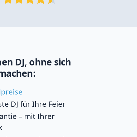
en DJ, ohne sich
machen:
lpreise
e DJ für Ihre Feier
ntie – mit Ihrer
k