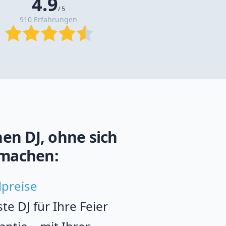
4.9
/ 5
910 Erfahrungen
en DJ, ohne sich
machen:
lpreise
e DJ für Ihre Feier