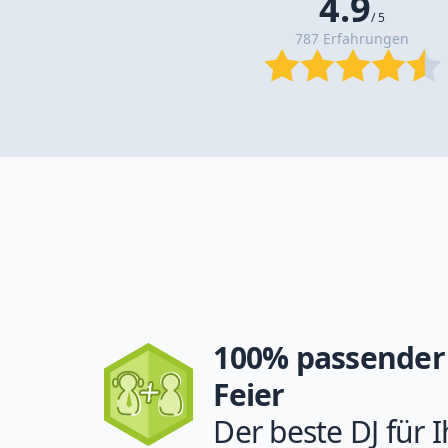
4.9
/ 5
787 Erfahrungen
100% passender 
Feier
Der beste DJ für I