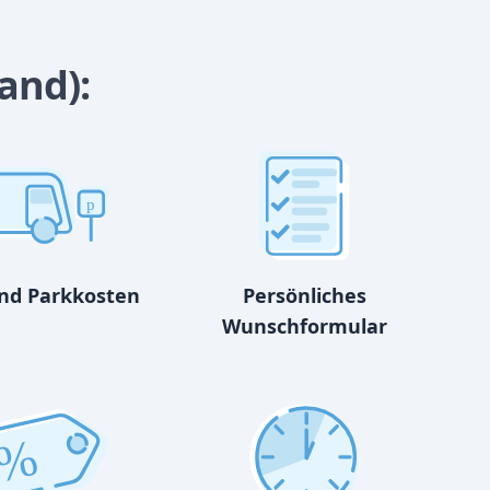
and):
p
und Parkkosten
Persönliches
Wunschformular
%