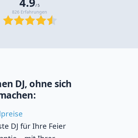
4.9
/ 5
826 Erfahrungen
en DJ, ohne sich
machen:
lpreise
e DJ für Ihre Feier