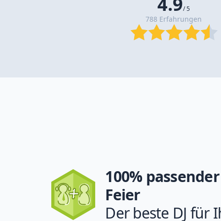
4.9
/ 5
788 Erfahrungen
100% passender 
Feier
Der beste DJ für I