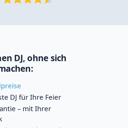
en DJ, ohne sich
machen:
lpreise
e DJ für Ihre Feier
ntie – mit Ihrer
k