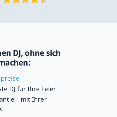
en DJ, ohne sich
machen:
lpreise
e DJ für Ihre Feier
ntie – mit Ihrer
k