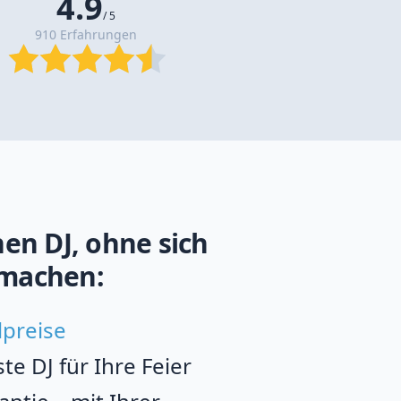
4.9
/ 5
910 Erfahrungen
en DJ, ohne sich
machen:
lpreise
e DJ für Ihre Feier