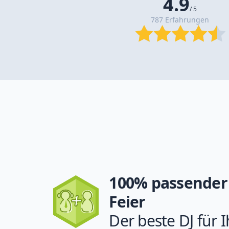
4.9
/ 5
787 Erfahrungen
100% passender 
Feier
Der beste DJ für I