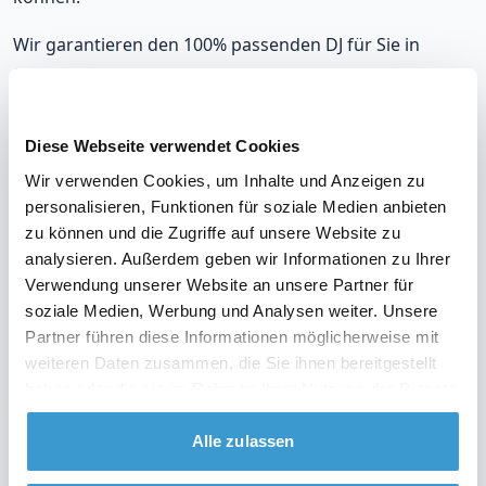
Wir garantieren den 100% passenden DJ für Sie in
Siegburg, der sich nahtlos an Ihre musikalischen
Vorlieben und die Stimmung auf Ihrer Party anpasst.
Mit unseren DJs, die in Siegburg auflegen, werden Sie
Diese Webseite verwendet Cookies
immer richtig liegen.
Wir verwenden Cookies, um Inhalte und Anzeigen zu
personalisieren, Funktionen für soziale Medien anbieten
Unsere DJs gehören zu den meistgebuchten in
zu können und die Zugriffe auf unsere Website zu
Siegburg, mit einer durchschnittlichen Bewertung von
analysieren. Außerdem geben wir Informationen zu Ihrer
9,2. Und im unwahrscheinlichen Fall, dass Sie mit Ihrem
Verwendung unserer Website an unsere Partner für
DJ nicht zufrieden sind? Erhalten Sie Ihr Geld zurück.
soziale Medien, Werbung und Analysen weiter. Unsere
Partner führen diese Informationen möglicherweise mit
weiteren Daten zusammen, die Sie ihnen bereitgestellt
haben oder die sie im Rahmen Ihrer Nutzung der Dienste
Sehen Sie sich das Video über unsere Arbeitsweise
gesammelt haben.
an
Alle zulassen