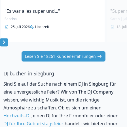
"Es war alles super und..."
"Super 
Sabrina
Sarah
|
Ja
25. Juli 2026
Hochzeit
18. Jul
Item
1
Lesen Sie 18261 Kundenerfahrungen
of
10
DJ buchen in Siegburg
Sind Sie auf der Suche nach einem DJ in Siegburg für
eine unvergessliche Feier? Wir von The DJ Company
wissen, wie wichtig Musik ist, um die richtige
Atmosphäre zu schaffen. Ob es sich um einen
Hochzeits-DJ
, einen DJ für Ihre Firmenfeier oder einen
DJ für Ihre Geburtstagsfeier
handelt: wir bieten Ihnen