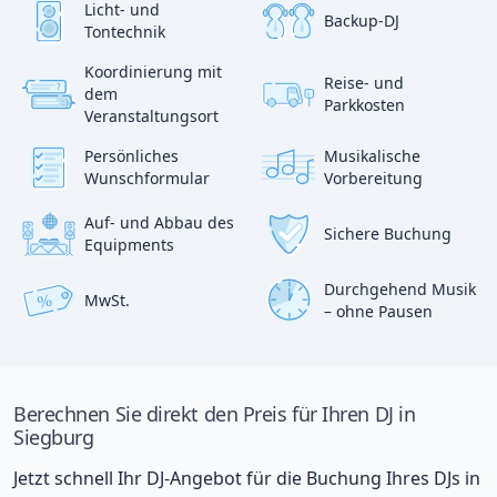
Licht- und
Backup-DJ
Tontechnik
Koordinierung mit
Reise- und
?
dem
p
Parkkosten
:)
Veranstaltungsort
Persönliches
Musikalische
Wunschformular
Vorbereitung
Auf- und Abbau des
Sichere Buchung
Equipments
Durchgehend Musik
MwSt.
%
– ohne Pausen
Berechnen Sie direkt den Preis für Ihren DJ in
Siegburg
Jetzt schnell Ihr DJ-Angebot für die Buchung Ihres DJs in