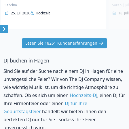
Sabrina
Sarah
|
Ja
25. Juli 2026
Hochzeit
18. Jul
Item
1
Lesen Sie 18261 Kundenerfahrungen
of
10
DJ buchen in Hagen
Sind Sie auf der Suche nach einem DJ in Hagen für eine
unvergessliche Feier? Wir von The DJ Company wissen,
wie wichtig Musik ist, um die richtige Atmosphäre zu
schaffen. Ob es sich um einen
Hochzeits-DJ
, einen DJ für
Ihre Firmenfeier oder einen
DJ für Ihre
Geburtstagsfeier
handelt: wir bieten Ihnen den
perfekten DJ nur für Sie - sodass Ihre Feier
unvergesslich wird.