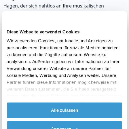
Hagen, der sich nahtlos an Ihre musikalischen
Vorlieben und die Stimmung auf Ihrer Party anpasst.
Mit unseren DJs, die in Hagen auflegen, werden Sie
immer richtig liegen.
Diese Webseite verwendet Cookies
Wir verwenden Cookies, um Inhalte und Anzeigen zu
Unsere DJs gehören zu den meistgebuchten in Hagen,
personalisieren, Funktionen für soziale Medien anbieten
mit einer durchschnittlichen Bewertung von 9,2. Und im
zu können und die Zugriffe auf unsere Website zu
unwahrscheinlichen Fall, dass Sie mit Ihrem DJ nicht
analysieren. Außerdem geben wir Informationen zu Ihrer
zufrieden sind? Erhalten Sie Ihr Geld zurück.
Verwendung unserer Website an unsere Partner für
soziale Medien, Werbung und Analysen weiter. Unsere
Partner führen diese Informationen möglicherweise mit
weiteren Daten zusammen, die Sie ihnen bereitgestellt
Sehen Sie sich das Video über unsere Arbeitsweise
haben oder die sie im Rahmen Ihrer Nutzung der Dienste
an
gesammelt haben.
Alle zulassen
Anpassen