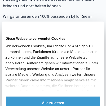
bringen und dort halten können.
Wir garantieren den 100% passenden DJ für Sie in
Gevelsberg, der sich nahtlos an Ihre musikalischen
Vorlieben und die Stimmung auf Ihrer Party anpasst.
Mit unseren DJs, die in Gevelsberg auflegen, werden Sie
Diese Webseite verwendet Cookies
immer richtig liegen.
Wir verwenden Cookies, um Inhalte und Anzeigen zu
personalisieren, Funktionen für soziale Medien anbieten
Unsere DJs gehören zu den meistgebuchten in
zu können und die Zugriffe auf unsere Website zu
Gevelsberg, mit einer durchschnittlichen Bewertung
analysieren. Außerdem geben wir Informationen zu Ihrer
von 9,2. Und im unwahrscheinlichen Fall, dass Sie mit
Verwendung unserer Website an unsere Partner für
Ihrem DJ nicht zufrieden sind? Erhalten Sie Ihr Geld
soziale Medien, Werbung und Analysen weiter. Unsere
zurück.
Partner führen diese Informationen möglicherweise mit
weiteren Daten zusammen, die Sie ihnen bereitgestellt
haben oder die sie im Rahmen Ihrer Nutzung der Dienste
gesammelt haben.
Alle zulassen
Sehen Sie sich das Video über unsere Arbeitsweise