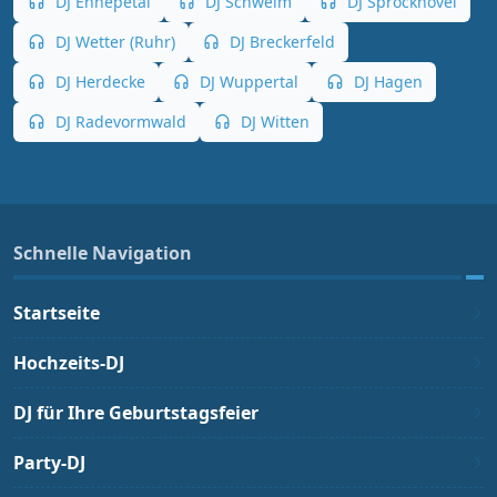
DJ Ennepetal
DJ Schwelm
DJ Sprockhövel
DJ Wetter (Ruhr)
DJ Breckerfeld
DJ Herdecke
DJ Wuppertal
DJ Hagen
DJ Radevormwald
DJ Witten
Schnelle Navigation
Startseite
Hochzeits-DJ
DJ für Ihre Geburtstagsfeier
Party-DJ