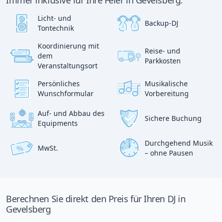
Immer inklusive für Ihre Feier in Gevelsberg:
Licht- und
Backup-DJ
Tontechnik
Koordinierung mit
Reise- und
?
dem
p
Parkkosten
:)
Veranstaltungsort
Persönliches
Musikalische
Wunschformular
Vorbereitung
Auf- und Abbau des
Sichere Buchung
Equipments
Durchgehend Musik
MwSt.
%
– ohne Pausen
Berechnen Sie direkt den Preis für Ihren DJ in
Gevelsberg