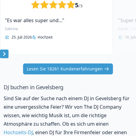
5
/ 5
"Es war alles super und..."
"Super 
Sabrina
Sarah
|
Ja
25. Juli 2026
Hochzeit
18. Jul
Item
1
Lesen Sie 18261 Kundenerfahrungen
of
10
DJ buchen in Gevelsberg
Sind Sie auf der Suche nach einem DJ in Gevelsberg für
eine unvergessliche Feier? Wir von The DJ Company
wissen, wie wichtig Musik ist, um die richtige
Atmosphäre zu schaffen. Ob es sich um einen
Hochzeits-DJ
, einen DJ für Ihre Firmenfeier oder einen