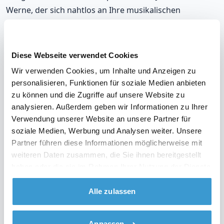
Werne, der sich nahtlos an Ihre musikalischen
Vorlieben und die Stimmung auf Ihrer Party anpasst.
Mit unseren DJs, die in Werne auflegen, werden Sie
immer richtig liegen.
Diese Webseite verwendet Cookies
Wir verwenden Cookies, um Inhalte und Anzeigen zu
Unsere DJs gehören zu den meistgebuchten in Werne,
personalisieren, Funktionen für soziale Medien anbieten
mit einer durchschnittlichen Bewertung von 9,2. Und im
zu können und die Zugriffe auf unsere Website zu
unwahrscheinlichen Fall, dass Sie mit Ihrem DJ nicht
analysieren. Außerdem geben wir Informationen zu Ihrer
zufrieden sind? Erhalten Sie Ihr Geld zurück.
Verwendung unserer Website an unsere Partner für
soziale Medien, Werbung und Analysen weiter. Unsere
Partner führen diese Informationen möglicherweise mit
weiteren Daten zusammen, die Sie ihnen bereitgestellt
Sehen Sie sich das Video über unsere Arbeitsweise
haben oder die sie im Rahmen Ihrer Nutzung der Dienste
an
gesammelt haben.
Alle zulassen
Anpassen