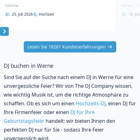
Sabrina
Sarah
|
Ja
25. Juli 2026
Hochzeit
18. Jul
Item
1
Lesen Sie 18261 Kundenerfahrungen
of
10
DJ buchen in Werne
Sind Sie auf der Suche nach einem DJ in Werne für eine
unvergessliche Feier? Wir von The DJ Company wissen,
wie wichtig Musik ist, um die richtige Atmosphäre zu
schaffen. Ob es sich um einen
Hochzeits-DJ
, einen DJ für
Ihre Firmenfeier oder einen
DJ für Ihre
Geburtstagsfeier
handelt: wir bieten Ihnen den
perfekten DJ nur für Sie - sodass Ihre Feier
unvergesslich wird.