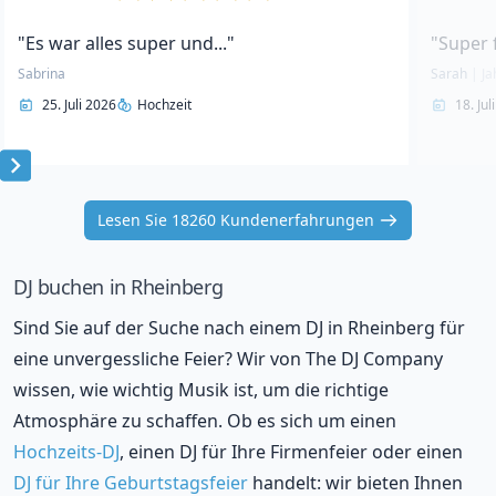
"Es war alles super und..."
"Super 
Sabrina
Sarah
|
Ja
25. Juli 2026
Hochzeit
18. Jul
Item
1
Lesen Sie 18260 Kundenerfahrungen
of
10
DJ buchen in Rheinberg
Sind Sie auf der Suche nach einem DJ in Rheinberg für
eine unvergessliche Feier? Wir von The DJ Company
wissen, wie wichtig Musik ist, um die richtige
Atmosphäre zu schaffen. Ob es sich um einen
Hochzeits-DJ
, einen DJ für Ihre Firmenfeier oder einen
DJ für Ihre Geburtstagsfeier
handelt: wir bieten Ihnen