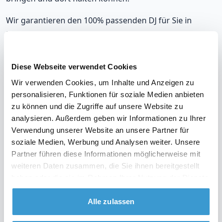
Wir garantieren den 100% passenden DJ für Sie in
Rheinberg, der sich nahtlos an Ihre musikalischen
Vorlieben und die Stimmung auf Ihrer Party anpasst.
Mit unseren DJs, die in Rheinberg auflegen, werden Sie
Diese Webseite verwendet Cookies
immer richtig liegen.
Wir verwenden Cookies, um Inhalte und Anzeigen zu
personalisieren, Funktionen für soziale Medien anbieten
Unsere DJs gehören zu den meistgebuchten in
zu können und die Zugriffe auf unsere Website zu
Rheinberg, mit einer durchschnittlichen Bewertung von
analysieren. Außerdem geben wir Informationen zu Ihrer
9,2. Und im unwahrscheinlichen Fall, dass Sie mit Ihrem
Verwendung unserer Website an unsere Partner für
DJ nicht zufrieden sind? Erhalten Sie Ihr Geld zurück.
soziale Medien, Werbung und Analysen weiter. Unsere
Partner führen diese Informationen möglicherweise mit
weiteren Daten zusammen, die Sie ihnen bereitgestellt
haben oder die sie im Rahmen Ihrer Nutzung der Dienste
Sehen Sie sich das Video über unsere Arbeitsweise
gesammelt haben.
an
Alle zulassen