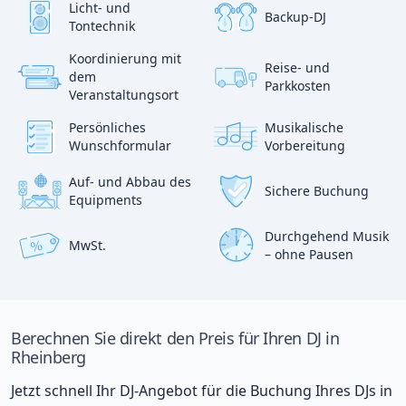
Licht- und
Backup-DJ
Tontechnik
Koordinierung mit
Reise- und
?
dem
p
Parkkosten
:)
Veranstaltungsort
Persönliches
Musikalische
Wunschformular
Vorbereitung
Auf- und Abbau des
Sichere Buchung
Equipments
Durchgehend Musik
MwSt.
%
– ohne Pausen
Berechnen Sie direkt den Preis für Ihren DJ in
Rheinberg
Jetzt schnell Ihr DJ-Angebot für die Buchung Ihres DJs in