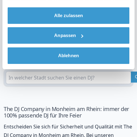
haben oder die sie im Rahmen Ihrer Nutzung der Dienste
gesammelt haben.
Alle zulassen
Sehen Sie sich das Video über unsere Arbeitsweise
an
Anpassen
DJ in Ihrer Region?
Ablehnen
Überprüfen Sie Ihren Standort
The DJ Company in Monheim am Rhein: immer der
100% passende DJ für Ihre Feier
Entscheiden Sie sich für Sicherheit und Qualität mit The
DJ Company in Monheim am Rhein. Bei unseren