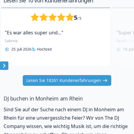
Lesen Sie 10 von Kundenerfahrungen
5
/ 5
"Es war alles super und..."
"Super 
Sabrina
Sarah
|
Ja
25. Juli 2026
Hochzeit
18. Jul
Item
1
Lesen Sie 18261 Kundenerfahrungen
of
10
DJ buchen in Monheim am Rhein
Sind Sie auf der Suche nach einem DJ in Monheim am
Rhein für eine unvergessliche Feier? Wir von The DJ
Company wissen, wie wichtig Musik ist, um die richtige