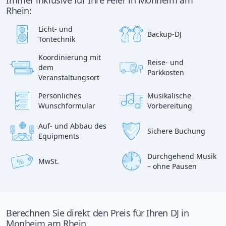
Immer inklusive für Ihre Feier in Monheim am
Rhein:
Licht- und
Backup-DJ
Tontechnik
Koordinierung mit
Reise- und
?
dem
p
Parkkosten
:)
Veranstaltungsort
Persönliches
Musikalische
Wunschformular
Vorbereitung
Auf- und Abbau des
Sichere Buchung
Equipments
Durchgehend Musik
MwSt.
%
– ohne Pausen
Berechnen Sie direkt den Preis für Ihren DJ in
Monheim am Rhein