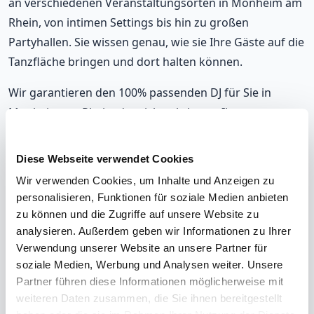
an verschiedenen Veranstaltungsorten in Monheim am
Rhein, von intimen Settings bis hin zu großen
Partyhallen. Sie wissen genau, wie sie Ihre Gäste auf die
Tanzfläche bringen und dort halten können.
Wir garantieren den 100% passenden DJ für Sie in
Monheim am Rhein, der sich nahtlos an Ihre
musikalischen Vorlieben und die Stimmung auf Ihrer
Party anpasst. Mit unseren DJs, die in Monheim am
Diese Webseite verwendet Cookies
Rhein auflegen, werden Sie immer richtig liegen.
Wir verwenden Cookies, um Inhalte und Anzeigen zu
personalisieren, Funktionen für soziale Medien anbieten
Unsere DJs gehören zu den meistgebuchten in
zu können und die Zugriffe auf unsere Website zu
Monheim am Rhein, mit einer durchschnittlichen
analysieren. Außerdem geben wir Informationen zu Ihrer
Bewertung von 9,2. Und im unwahrscheinlichen Fall,
Verwendung unserer Website an unsere Partner für
dass Sie mit Ihrem DJ nicht zufrieden sind? Erhalten Sie
soziale Medien, Werbung und Analysen weiter. Unsere
Ihr Geld zurück.
Partner führen diese Informationen möglicherweise mit
weiteren Daten zusammen, die Sie ihnen bereitgestellt