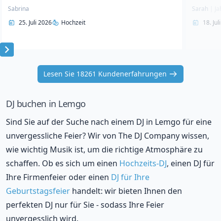
Sabrina
Sarah
|
Ja
25. Juli 2026
Hochzeit
18. Jul
Item
1
Lesen Sie 18261 Kundenerfahrungen
of
10
DJ buchen in Lemgo
Sind Sie auf der Suche nach einem DJ in Lemgo für eine
unvergessliche Feier? Wir von The DJ Company wissen,
wie wichtig Musik ist, um die richtige Atmosphäre zu
schaffen. Ob es sich um einen
Hochzeits-DJ
, einen DJ für
Ihre Firmenfeier oder einen
DJ für Ihre
Geburtstagsfeier
handelt: wir bieten Ihnen den
perfekten DJ nur für Sie - sodass Ihre Feier
unvergesslich wird.