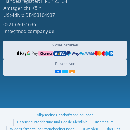
Handelsregister: HRB 123134
Amtsgericht Köln
USt-IdNr.: DE458104987
0221 65031636
info@thedjcompany.de
Sicher bezahlen
Bekannt von
Allgemeine Geschäftsbedingungen
Datenschutzerklärung und Cookie-Richtlinie
Impressum
Widerrufsrecht und Stornobedingungen
DJ werden
Über uns