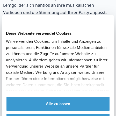
Lemgo, der sich nahtlos an Ihre musikalischen
Vorlieben und die Stimmung auf Ihrer Party anpasst.
Mit unseren DJs, die in Lemgo auflegen, werden Sie
immer richtig liegen.
Diese Webseite verwendet Cookies
Unsere DJs gehören zu den meistgebuchten in Lemgo,
Wir verwenden Cookies, um Inhalte und Anzeigen zu
mit einer durchschnittlichen Bewertung von 9,2. Und im
personalisieren, Funktionen für soziale Medien anbieten
unwahrscheinlichen Fall, dass Sie mit Ihrem DJ nicht
zu können und die Zugriffe auf unsere Website zu
zufrieden sind? Erhalten Sie Ihr Geld zurück.
analysieren. Außerdem geben wir Informationen zu Ihrer
Verwendung unserer Website an unsere Partner für
soziale Medien, Werbung und Analysen weiter. Unsere
Partner führen diese Informationen möglicherweise mit
weiteren Daten zusammen, die Sie ihnen bereitgestellt
Sehen Sie sich das Video über unsere Arbeitsweise
haben oder die sie im Rahmen Ihrer Nutzung der Dienste
an
gesammelt haben.
Alle zulassen