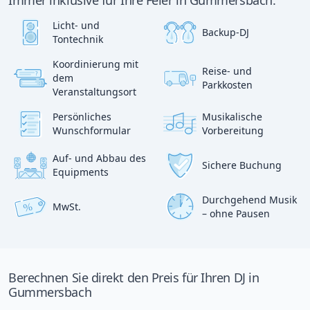
Immer inklusive für Ihre Feier in Gummersbach:
Licht- und
Backup-DJ
Tontechnik
Koordinierung mit
Reise- und
?
dem
p
Parkkosten
:)
Veranstaltungsort
Persönliches
Musikalische
Wunschformular
Vorbereitung
Auf- und Abbau des
Sichere Buchung
Equipments
Durchgehend Musik
MwSt.
%
– ohne Pausen
Berechnen Sie direkt den Preis für Ihren DJ in
Gummersbach