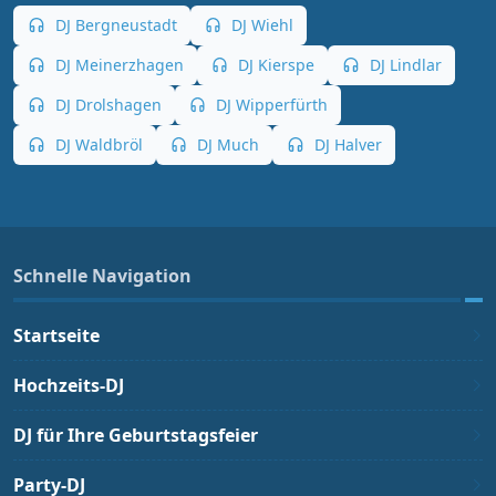
DJ Bergneustadt
DJ Wiehl
DJ Meinerzhagen
DJ Kierspe
DJ Lindlar
DJ Drolshagen
DJ Wipperfürth
DJ Waldbröl
DJ Much
DJ Halver
Schnelle Navigation
Startseite
Hochzeits-DJ
DJ für Ihre Geburtstagsfeier
Party-DJ