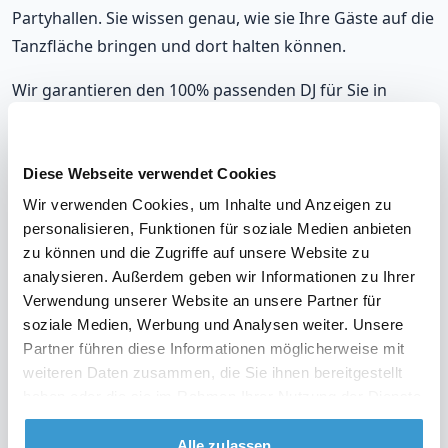
Partyhallen. Sie wissen genau, wie sie Ihre Gäste auf die
Tanzfläche bringen und dort halten können.
Wir garantieren den 100% passenden DJ für Sie in
Gummersbach, der sich nahtlos an Ihre musikalischen
Vorlieben und die Stimmung auf Ihrer Party anpasst.
Mit unseren DJs, die in Gummersbach auflegen, werden
Diese Webseite verwendet Cookies
Sie immer richtig liegen.
Wir verwenden Cookies, um Inhalte und Anzeigen zu
personalisieren, Funktionen für soziale Medien anbieten
Unsere DJs gehören zu den meistgebuchten in
zu können und die Zugriffe auf unsere Website zu
Gummersbach, mit einer durchschnittlichen Bewertung
analysieren. Außerdem geben wir Informationen zu Ihrer
von 9,2. Und im unwahrscheinlichen Fall, dass Sie mit
Verwendung unserer Website an unsere Partner für
soziale Medien, Werbung und Analysen weiter. Unsere
Ihrem DJ nicht zufrieden sind? Erhalten Sie Ihr Geld
Partner führen diese Informationen möglicherweise mit
zurück.
weiteren Daten zusammen, die Sie ihnen bereitgestellt
haben oder die sie im Rahmen Ihrer Nutzung der Dienste
gesammelt haben.
Alle zulassen