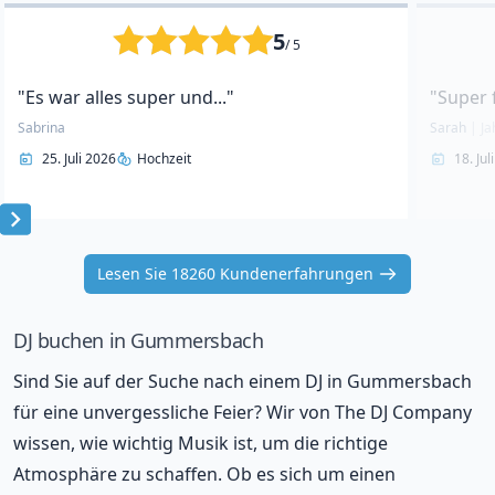
5
/ 5
"Es war alles super und..."
"Super 
Sabrina
Sarah
|
Ja
25. Juli 2026
Hochzeit
18. Jul
Item
1
Lesen Sie 18260 Kundenerfahrungen
of
10
DJ buchen in Gummersbach
Sind Sie auf der Suche nach einem DJ in Gummersbach
für eine unvergessliche Feier? Wir von The DJ Company
wissen, wie wichtig Musik ist, um die richtige
Atmosphäre zu schaffen. Ob es sich um einen