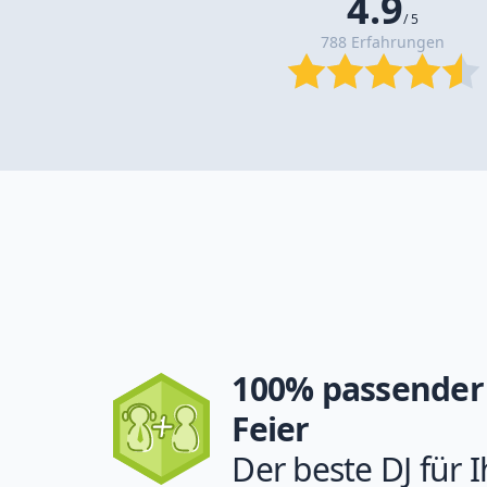
4.9
/ 5
788 Erfahrungen
100% passender 
Feier
Der beste DJ für I