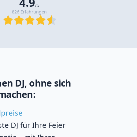
4.9
/ 5
826 Erfahrungen
en DJ, ohne sich
machen:
lpreise
e DJ für Ihre Feier