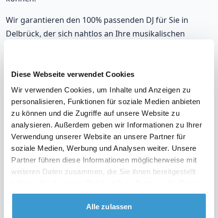
Wir garantieren den 100% passenden DJ für Sie in
Delbrück, der sich nahtlos an Ihre musikalischen
Vorlieben und die Stimmung auf Ihrer Party anpasst.
Mit unseren DJs, die in Delbrück auflegen, werden Sie
immer richtig liegen.
Diese Webseite verwendet Cookies
Wir verwenden Cookies, um Inhalte und Anzeigen zu
Unsere DJs gehören zu den meistgebuchten in
personalisieren, Funktionen für soziale Medien anbieten
Delbrück, mit einer durchschnittlichen Bewertung von
zu können und die Zugriffe auf unsere Website zu
9,2. Und im unwahrscheinlichen Fall, dass Sie mit Ihrem
analysieren. Außerdem geben wir Informationen zu Ihrer
DJ nicht zufrieden sind? Erhalten Sie Ihr Geld zurück.
Verwendung unserer Website an unsere Partner für
soziale Medien, Werbung und Analysen weiter. Unsere
Partner führen diese Informationen möglicherweise mit
weiteren Daten zusammen, die Sie ihnen bereitgestellt
haben oder die sie im Rahmen Ihrer Nutzung der Dienste
Sehen Sie sich das Video über unsere Arbeitsweise
gesammelt haben.
an
Alle zulassen