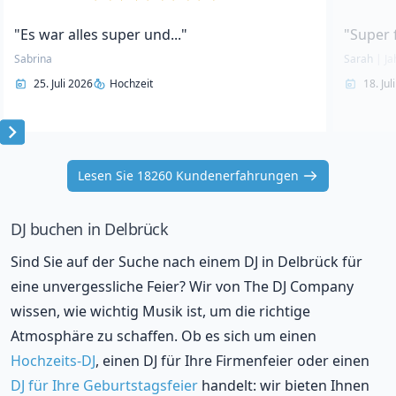
"Es war alles super und..."
"Super 
Sabrina
Sarah
|
Ja
25. Juli 2026
Hochzeit
18. Jul
Item
1
Lesen Sie 18260 Kundenerfahrungen
of
10
DJ buchen in Delbrück
Sind Sie auf der Suche nach einem DJ in Delbrück für
eine unvergessliche Feier? Wir von The DJ Company
wissen, wie wichtig Musik ist, um die richtige
Atmosphäre zu schaffen. Ob es sich um einen
Hochzeits-DJ
, einen DJ für Ihre Firmenfeier oder einen
DJ für Ihre Geburtstagsfeier
handelt: wir bieten Ihnen