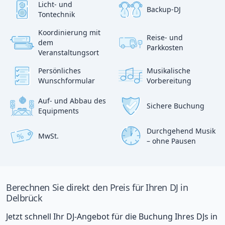
Licht- und
Backup-DJ
Tontechnik
Koordinierung mit
Reise- und
?
dem
p
Parkkosten
:)
Veranstaltungsort
Persönliches
Musikalische
Wunschformular
Vorbereitung
Auf- und Abbau des
Sichere Buchung
Equipments
Durchgehend Musik
MwSt.
%
– ohne Pausen
Berechnen Sie direkt den Preis für Ihren DJ in
Delbrück
Jetzt schnell Ihr DJ-Angebot für die Buchung Ihres DJs in