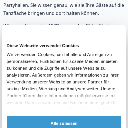
Partyhallen. Sie wissen genau, wie sie Ihre Gäste auf die
Tanzfläche bringen und dort halten können.
Wir garantieren den 100% passenden DJ für Sie in
Castrop-Rauxel, der sich nahtlos an Ihre musikalischen
Vorlieben und die Stimmung auf Ihrer Party anpasst.
Diese Webseite verwendet Cookies
Mit unseren DJs, die in Castrop-Rauxel auflegen,
Wir verwenden Cookies, um Inhalte und Anzeigen zu
werden Sie immer richtig liegen.
personalisieren, Funktionen für soziale Medien anbieten
zu können und die Zugriffe auf unsere Website zu
Unsere DJs gehören zu den meistgebuchten in Castrop-
analysieren. Außerdem geben wir Informationen zu Ihrer
Rauxel, mit einer durchschnittlichen Bewertung von 9,2.
Verwendung unserer Website an unsere Partner für
Und im unwahrscheinlichen Fall, dass Sie mit Ihrem DJ
soziale Medien, Werbung und Analysen weiter. Unsere
nicht zufrieden sind? Erhalten Sie Ihr Geld zurück.
Partner führen diese Informationen möglicherweise mit
weiteren Daten zusammen, die Sie ihnen bereitgestellt
haben oder die sie im Rahmen Ihrer Nutzung der Dienste
gesammelt haben.
Sehen Sie sich das Video über unsere Arbeitsweise
Alle zulassen