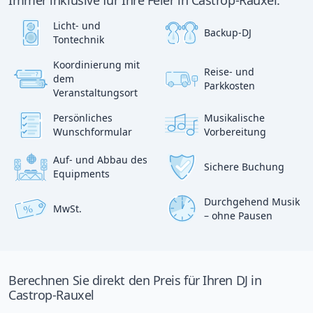
Immer inklusive für Ihre Feier in Castrop-Rauxel:
Licht- und
Backup-DJ
Tontechnik
Koordinierung mit
Reise- und
?
dem
p
Parkkosten
:)
Veranstaltungsort
Persönliches
Musikalische
Wunschformular
Vorbereitung
Auf- und Abbau des
Sichere Buchung
Equipments
Durchgehend Musik
MwSt.
%
– ohne Pausen
Berechnen Sie direkt den Preis für Ihren DJ in
Castrop-Rauxel