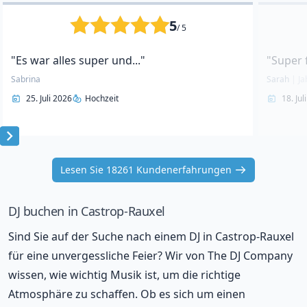
5
/ 5
"Es war alles super und..."
"Super 
Sabrina
Sarah
|
Ja
25. Juli 2026
Hochzeit
18. Jul
Item
1
Lesen Sie 18261 Kundenerfahrungen
of
10
DJ buchen in Castrop-Rauxel
Sind Sie auf der Suche nach einem DJ in Castrop-Rauxel
für eine unvergessliche Feier? Wir von The DJ Company
wissen, wie wichtig Musik ist, um die richtige
Atmosphäre zu schaffen. Ob es sich um einen