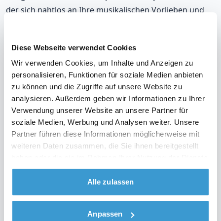
der sich nahtlos an Ihre musikalischen Vorlieben und
die Stimmung auf Ihrer Party anpasst. Mit unseren DJs,
die in Brühl auflegen, werden Sie immer richtig liegen.
Diese Webseite verwendet Cookies
Unsere DJs gehören zu den meistgebuchten in Brühl,
Wir verwenden Cookies, um Inhalte und Anzeigen zu
mit einer durchschnittlichen Bewertung von 9,2. Und im
personalisieren, Funktionen für soziale Medien anbieten
unwahrscheinlichen Fall, dass Sie mit Ihrem DJ nicht
zu können und die Zugriffe auf unsere Website zu
analysieren. Außerdem geben wir Informationen zu Ihrer
zufrieden sind? Erhalten Sie Ihr Geld zurück.
Verwendung unserer Website an unsere Partner für
soziale Medien, Werbung und Analysen weiter. Unsere
Partner führen diese Informationen möglicherweise mit
weiteren Daten zusammen, die Sie ihnen bereitgestellt
Sehen Sie sich das Video über unsere Arbeitsweise
haben oder die sie im Rahmen Ihrer Nutzung der Dienste
an
gesammelt haben.
Alle zulassen
DJ in Ihrer Region?
Anpassen