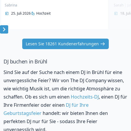
Sabrina
Sarah
|
Ja
25. Juli 2026
Hochzeit
18. Jul
Item
1
Lesen Sie 18261 Kundenerfahrungen
of
10
DJ buchen in Brühl
Sind Sie auf der Suche nach einem DJ in Brühl für eine
unvergessliche Feier? Wir von The DJ Company wissen,
wie wichtig Musik ist, um die richtige Atmosphäre zu
schaffen. Ob es sich um einen
Hochzeits-DJ
, einen DJ für
Ihre Firmenfeier oder einen
DJ für Ihre
Geburtstagsfeier
handelt: wir bieten Ihnen den
perfekten DJ nur für Sie - sodass Ihre Feier
unvergesslich wird.