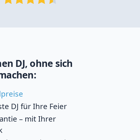
en DJ, ohne sich
machen:
lpreise
e DJ für Ihre Feier
ntie – mit Ihrer
k